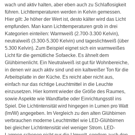
wach und aktiv halten, aber eben auch zu Schlaflosigkeit
führen. Lichttemperaturen werden in Kelvin gemessen.
Hier gilt: Je höher der Wert ist, desto kälter wird das Licht
empfunden. Man kann Lichttemperaturen grob in drei
Kategorien einteilen: Warmweiß (2.700-3.300 Kelvin),
neutralweiß (3.300-5.300 Kelvin) und tageslichtweiß (über
5.300 Kelvin). Zum Beispiel eignet sich ein warmweißes
Licht für die gemütliche Sofaecke. Es ähnelt dem
Glühbirnenlicht. Ein Neutralweiß ist gut für Wohnbereiche,
in denen wir auch aktiv sind und ein kaltweißer Ton für die
Arbeitsplatte in der Küche. Es reicht aber nicht aus,
einfach nur das richtige Leuchtmittel in die Leuchte
einzusetzen. Hier kommt wieder die Größe des Raumes,
sowie Aspekte wie Wandfarbe oder Einrichtungsstil ins
Spiel. Die Lichtintensität wird hingegen in Lumen pro Watt
(lm/W) angegeben. Im Vergleich zu den alten Glühbirnen
verbrauchen moderne Leuchtmittel wie LED-Glühbirnen
bei gleicher Lichtintensität viel weniger Strom. LED-
Lampen schonen nicht nur die Umwelt, sondern auch den