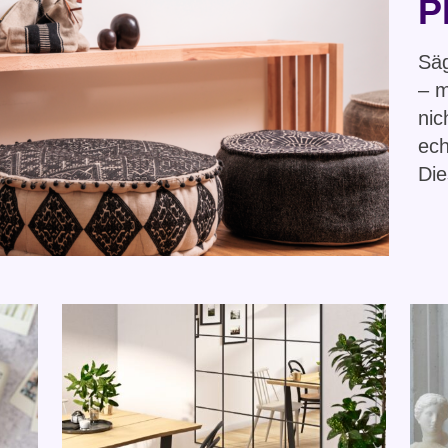
P
Säg
– 
nic
ech
Die