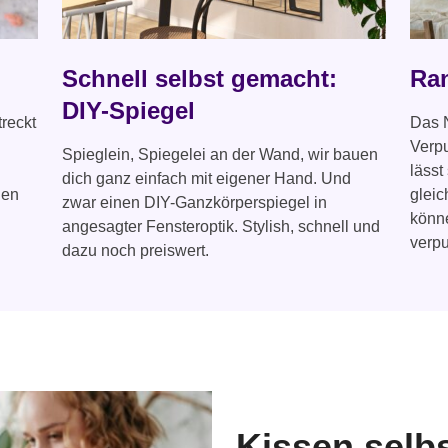
Schnell selbst gemacht:
Ra
DIY-Spiegel
treckt
Das N
Verpu
Spieglein, Spiegelei an der Wand, wir bauen
lässt
dich ganz einfach mit eigener Hand. Und
gen
gleic
zwar einen DIY-Ganzkörperspiegel in
könn
angesagter Fensteroptik. Stylish, schnell und
verpu
dazu noch preiswert.
Kissen selb