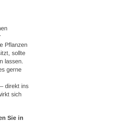
nen
r
ie Pflanzen
zt, sollte
n lassen.
es gerne
 direkt ins
irkt sich
n Sie in