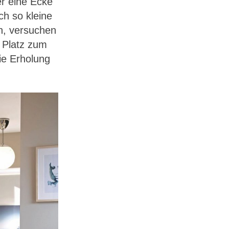
er eine Ecke
h so kleine
n, versuchen
t Platz zum
ie Erholung