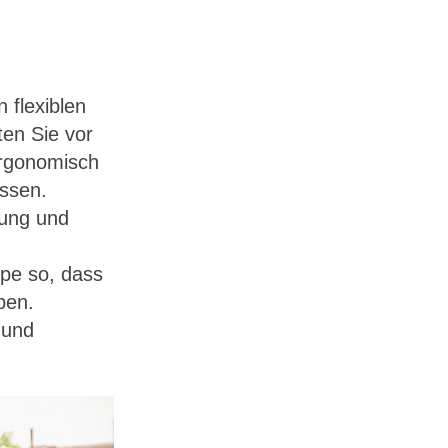
 flexiblen
ten Sie vor
ergonomisch
ssen.
tung und
mpe so, dass
ben.
 und